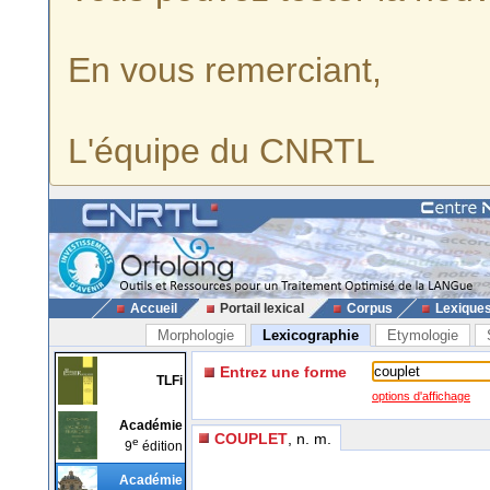
En vous remerciant,
L'équipe du CNRTL
Accueil
Portail lexical
Corpus
Lexique
Morphologie
Lexicographie
Etymologie
Entrez une forme
TLFi
options d'affichage
Académie
COUPLET
, n. m.
e
9
édition
Académie