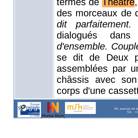
termes de
Théâtre
des morceaux de 
dit parfaitement
dialogués dans
d'ensemble. Couple
se dit de Deux p
assemblées par un
châssis avec son
corps d'une cassett
44, avenue de l
Tél. : 