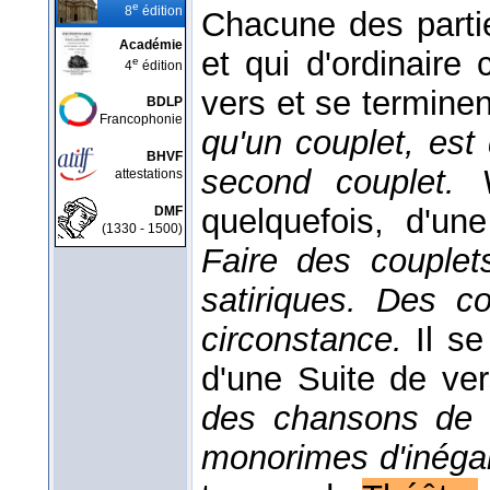
e
8
édition
Chacune des part
Académie
et qui d'ordinair
e
4
édition
vers et se terminen
BDLP
Francophonie
qu'un couplet, est
BHVF
second couplet. 
attestations
quelquefois, d'un
DMF
(1330 - 1500)
Faire des couplet
satiriques. Des c
circonstance.
Il s
d'une Suite de v
des chansons de 
monorimes d'inéga