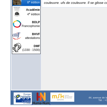
e
8
édition
couleuvre. ufs de couleuvre. Il se gliss
Académie
e
4
édition
BDLP
Francophonie
BHVF
attestations
DMF
(1330 - 1500)
44, avenue de l
Tél. : 