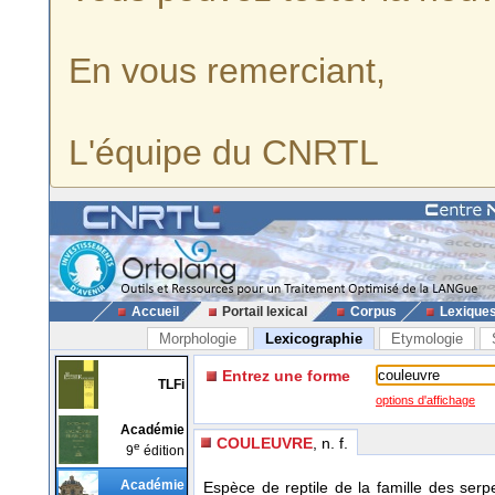
En vous remerciant,
L'équipe du CNRTL
Accueil
Portail lexical
Corpus
Lexique
Morphologie
Lexicographie
Etymologie
Entrez une forme
TLFi
options d'affichage
Académie
COULEUVRE
, n. f.
e
9
édition
Académie
Espèce de reptile de la famille des serp