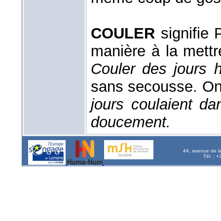
COULER
signifie 
manière à la mettr
Couler des jours 
sans secousse. On
jours coulaient d
doucement.
44, avenue de l
Tél. : 