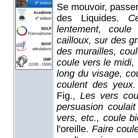
e
8
édition
Se mouvoir, passer 
Académie
des Liquides.
C
e
4
édition
lentement, coule
BDLP
Francophonie
cailloux, sur des gr
BHVF
des murailles, coule
attestations
coule vers le midi, 
DMF
(1330 - 1500)
long du visage, co
coulent des yeux.
Fig.,
Les vers cou
persuasion coulait
vers, etc., coule b
l'oreille.
Faire coul