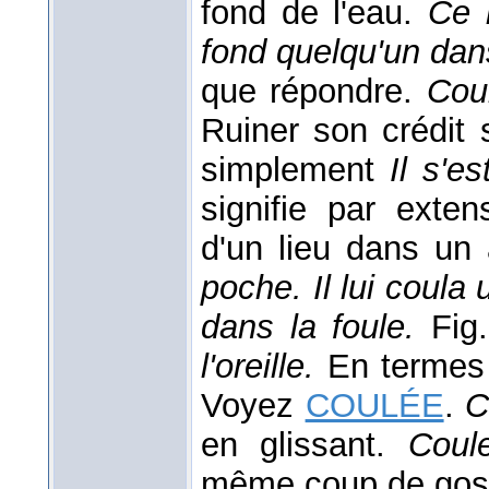
fond de l'eau.
Ce 
fond quelqu'un dan
que répondre.
Cou
Ruiner son crédit 
simplement
Il s'e
signifie par exte
d'un lieu dans un
poche. Il lui coula 
dans la foule.
Fig
l'oreille.
En terme
Voyez
COULÉE
.
C
en glissant.
Coul
même coup de gosi