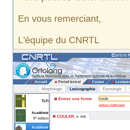
En vous remerciant,
L'équipe du CNRTL
Accueil
Portail lexical
Corpus
Lexique
Morphologie
Lexicographie
Etymologie
Entrez une forme
TLFi
options d'affichage
Académie
COULER
, v. intr.
e
9
édition
Académie