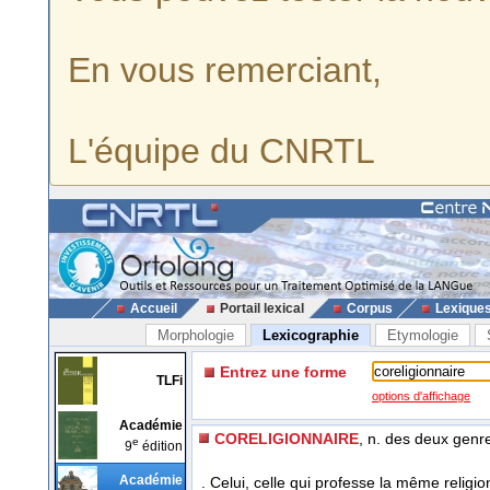
En vous remerciant,
L'équipe du CNRTL
Accueil
Portail lexical
Corpus
Lexique
Morphologie
Lexicographie
Etymologie
Entrez une forme
TLFi
options d'affichage
Académie
CORELIGIONNAIRE
, n. des deux genr
e
9
édition
Académie
. Celui, celle qui professe la même religi