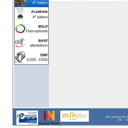
e
8
édition
Académie
e
4
édition
BDLP
Francophonie
BHVF
attestations
DMF
(1330 - 1500)
44, avenue de l
Tél. : 