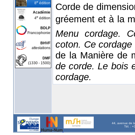
e
8
édition
Corde de dimension
Académie
gréement et à la m
e
4
édition
BDLP
Menu cordage. C
Francophonie
coton. Ce cordage 
BHVF
attestations
de la Manière de 
DMF
(1330 - 1500)
de corde. Le bois 
cordage.
44, avenue de l
Tél. : 