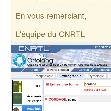
En vous remerciant,
L'équipe du CNRTL
Accueil
Portail lexical
Corpus
Lexique
Morphologie
Lexicographie
Etymologie
Entrez une forme
TLFi
options d'affichage
Académie
CORDAGE
, n. m.
e
9
édition
Académie