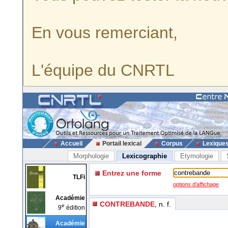
En vous remerciant,
L'équipe du CNRTL
Accueil
Portail lexical
Corpus
Lexique
Morphologie
Lexicographie
Etymologie
Entrez une forme
TLFi
options d'affichage
Académie
CONTREBANDE
, n. f.
e
9
édition
Académie