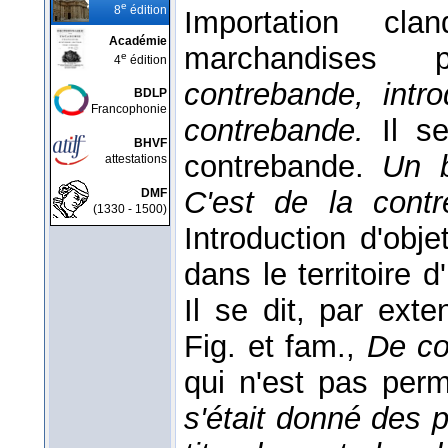
e
8
édition
Importation c
Académie
marchandises 
e
4
édition
contrebande, intr
BDLP
Francophonie
contrebande.
Il s
BHVF
contrebande.
Un b
attestations
C'est de la cont
DMF
(1330 - 1500)
Introduction d'obj
dans le territoire 
Il se dit, par ex
Fig. et fam.,
De co
qui n'est pas perm
s'était donné des 