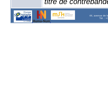
titre de contreband
44, avenue de l
Tél. : 