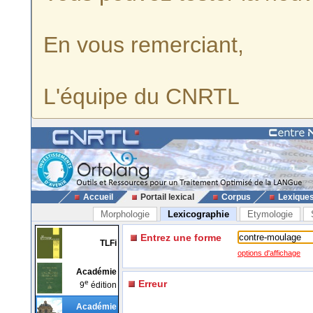
En vous remerciant,
L'équipe du CNRTL
Accueil
Portail lexical
Corpus
Lexique
Morphologie
Lexicographie
Etymologie
Entrez une forme
TLFi
options d'affichage
Académie
e
Erreur
9
édition
Académie