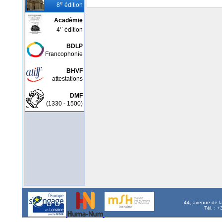
e
8
édition
Académie
e
4
édition
BDLP
Francophonie
BHVF
attestations
DMF
(1330 - 1500)
44, avenue de l
Tél. : 