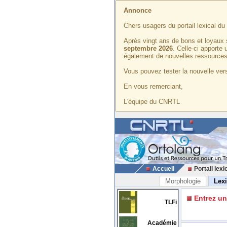
Annonce
Chers usagers du portail lexical d
Après vingt ans de bons et loyaux 
septembre 2026
. Celle-ci apporte
également de nouvelles ressources
Vous pouvez tester la nouvelle vers
En vous remerciant,
L'équipe du CNRTL
Accueil
Portail lexi
Morphologie
Lex
Entrez u
TLFi
Académie