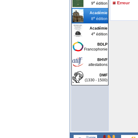
e
Erreur
9
édition
Académie
e
8
édition
Académie
e
4
édition
BDLP
Francophonie
BHVF
attestations
DMF
(1330 - 1500)