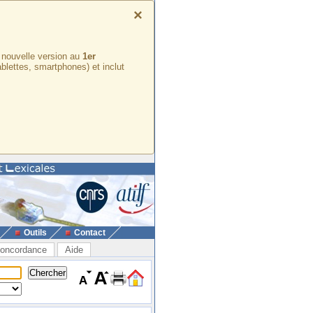
×
e nouvelle version au
1er
ablettes, smartphones) et inclut
Outils
Contact
oncordance
Aide