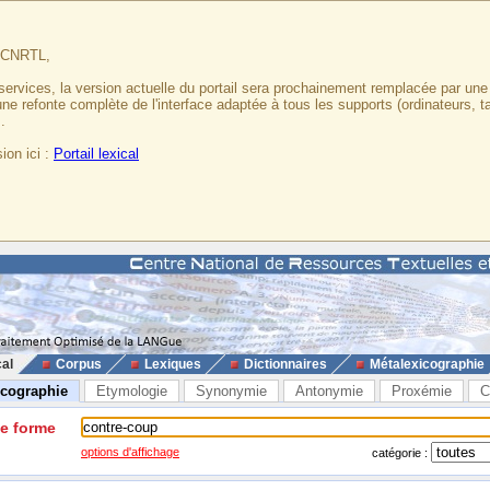
u CNRTL,
services, la version actuelle du portail sera prochainement remplacée par un
 une refonte complète de l'interface adaptée à tous les supports (ordinateurs, t
.
ion ici :
Portail lexical
cal
Corpus
Lexiques
Dictionnaires
Métalexicographie
icographie
Etymologie
Synonymie
Antonymie
Proxémie
C
ne forme
options d'affichage
catégorie :