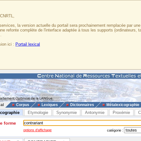
u CNRTL,
services, la version actuelle du portail sera prochainement remplacée par un
 une refonte complète de l'interface adaptée à tous les supports (ordinateurs, t
.
ion ici :
Portail lexical
cal
Corpus
Lexiques
Dictionnaires
Métalexicographie
icographie
Etymologie
Synonymie
Antonymie
Proxémie
C
ne forme
options d'affichage
catégorie :