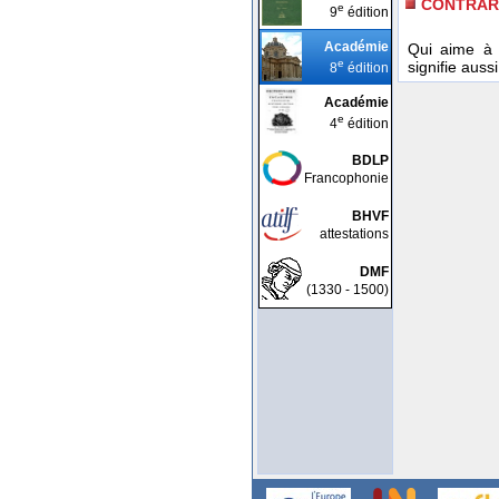
CONTRAR
e
9
édition
Académie
Qui aime à 
e
signifie auss
8
édition
Académie
e
4
édition
BDLP
Francophonie
BHVF
attestations
DMF
(1330 - 1500)