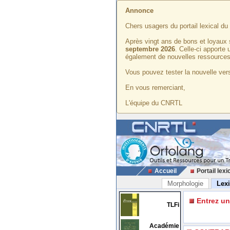
Annonce
Chers usagers du portail lexical d
Après vingt ans de bons et loyaux 
septembre 2026
. Celle-ci apporte
également de nouvelles ressources
Vous pouvez tester la nouvelle vers
En vous remerciant,
L'équipe du CNRTL
Accueil
Portail lexi
Morphologie
Lex
Entrez u
TLFi
Académie