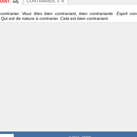
CONTRARIER
, v. tr.
IANT
, adj.
contrarier.
Vous êtes bien contrariant, bien contrariante. Esprit co
i Qui est de nature à contrarier.
Cela est bien contrariant.