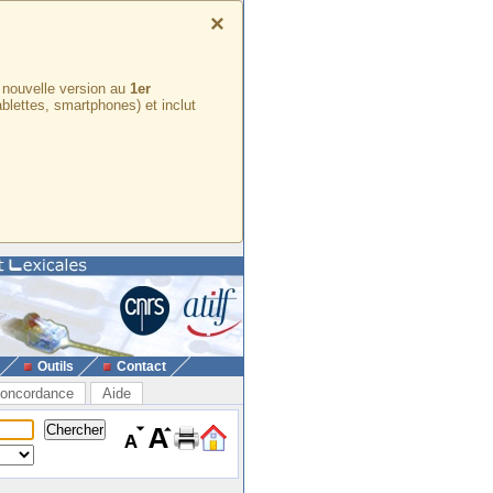
×
e nouvelle version au
1er
ablettes, smartphones) et inclut
Outils
Contact
oncordance
Aide