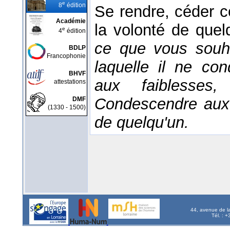
e
8
édition
Se rendre, céder 
Académie
la volonté de quel
e
4
édition
ce que vous souh
BDLP
Francophonie
laquelle il ne co
BHVF
aux faiblesses
attestations
Condescendre aux 
DMF
(1330 - 1500)
de quelqu'un.
44, avenue de l
Tél. : 