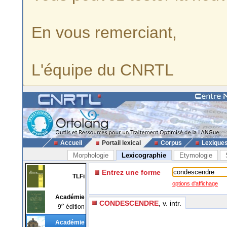
En vous remerciant,
L'équipe du CNRTL
Accueil
Portail lexical
Corpus
Lexique
Morphologie
Lexicographie
Etymologie
Entrez une forme
TLFi
options d'affichage
Académie
CONDESCENDRE
, v. intr.
e
9
édition
Académie