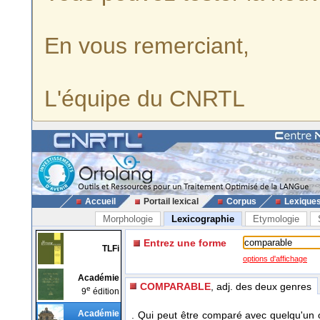
En vous remerciant,
L'équipe du CNRTL
Accueil
Portail lexical
Corpus
Lexique
Morphologie
Lexicographie
Etymologie
Entrez une forme
TLFi
options d'affichage
Académie
COMPARABLE
, adj. des deux genres
e
9
édition
Académie
. Qui peut être comparé avec quelqu'un