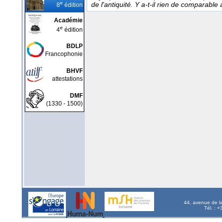
e
de l'antiquité. Y a-t-il rien de comparabl
8
édition
Académie
e
4
édition
BDLP
Francophonie
BHVF
attestations
DMF
(1330 - 1500)
44, avenue de l
Tél. : 