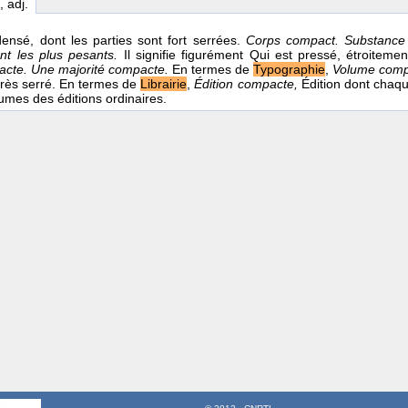
, adj.
ensé, dont les parties sont fort serrées.
Corps compact. Substance
nt les plus pesants.
Il signifie figurément Qui est pressé, étroiteme
cte. Une majorité compacte.
En termes de
Typographie
,
Volume com
très serré. En termes de
Librairie
,
Édition compacte,
Édition dont chaq
lumes des éditions ordinaires.