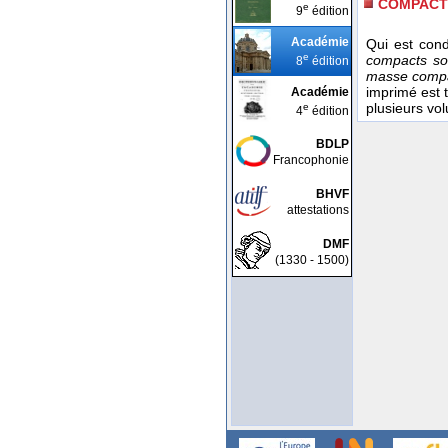
COMPACT
e
9
édition
Académie
Qui est cond
e
compacts so
8
édition
masse compa
imprimé est 
Académie
plusieurs vo
e
4
édition
BDLP
Francophonie
BHVF
attestations
DMF
(1330 - 1500)