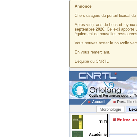
Annonce
Chers usagers du portail lexical d
Après vingt ans de bons et loyaux 
septembre 2026
. Celle-ci apporte
également de nouvelles ressources
Vous pouvez tester la nouvelle vers
En vous remerciant,
L'équipe du CNRTL
Accueil
Portail lexi
Morphologie
Lex
Entrez u
TLFi
Académie