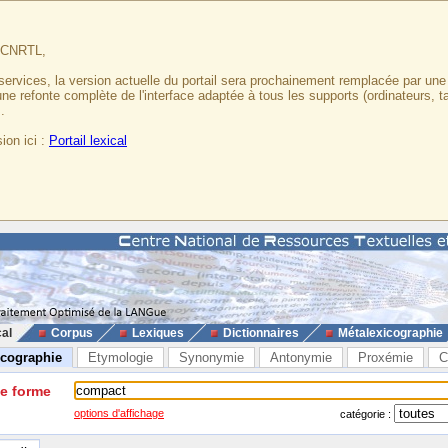
u CNRTL,
services, la version actuelle du portail sera prochainement remplacée par un
 une refonte complète de l'interface adaptée à tous les supports (ordinateurs, t
.
ion ici :
Portail lexical
cal
Corpus
Lexiques
Dictionnaires
Métalexicographie
icographie
Etymologie
Synonymie
Antonymie
Proxémie
C
ne forme
options d'affichage
catégorie :