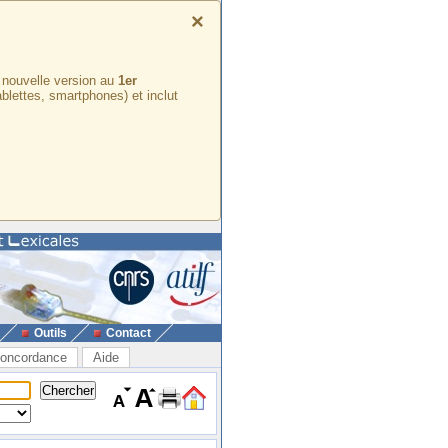
×
e nouvelle version au
1er
ablettes, smartphones) et inclut
Outils
Contact
oncordance
Aide