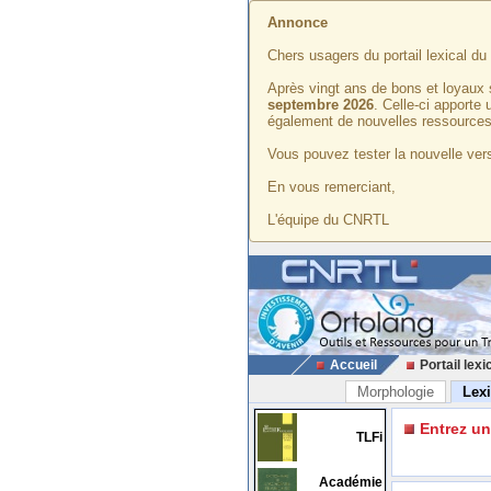
Annonce
Chers usagers du portail lexical d
Après vingt ans de bons et loyaux 
septembre 2026
. Celle-ci apporte
également de nouvelles ressources
Vous pouvez tester la nouvelle vers
En vous remerciant,
L'équipe du CNRTL
Accueil
Portail lexi
Morphologie
Lex
Entrez u
TLFi
Académie