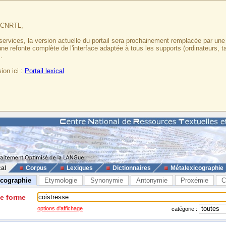
u CNRTL,
services, la version actuelle du portail sera prochainement remplacée par un
 une refonte complète de l'interface adaptée à tous les supports (ordinateurs, t
.
ion ici :
Portail lexical
cal
Corpus
Lexiques
Dictionnaires
Métalexicographie
icographie
Etymologie
Synonymie
Antonymie
Proxémie
C
ne forme
options d'affichage
catégorie :