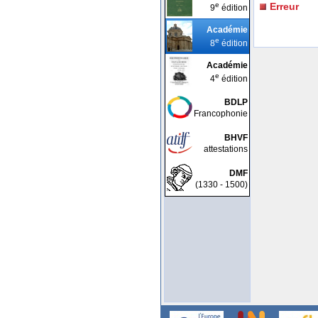
e
Erreur
9
édition
Académie
e
8
édition
Académie
e
4
édition
BDLP
Francophonie
BHVF
attestations
DMF
(1330 - 1500)