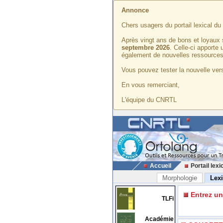
Annonce
Chers usagers du portail lexical d
Après vingt ans de bons et loyaux 
septembre 2026
. Celle-ci apporte
également de nouvelles ressources
Vous pouvez tester la nouvelle vers
En vous remerciant,
L'équipe du CNRTL
Accueil
Portail lexi
Morphologie
Lex
Entrez u
TLFi
Académie