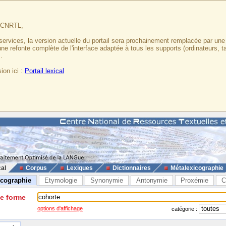
u CNRTL,
services, la version actuelle du portail sera prochainement remplacée par un
 une refonte complète de l'interface adaptée à tous les supports (ordinateurs, t
.
ion ici :
Portail lexical
cal
Corpus
Lexiques
Dictionnaires
Métalexicographie
icographie
Etymologie
Synonymie
Antonymie
Proxémie
C
ne forme
options d'affichage
catégorie :