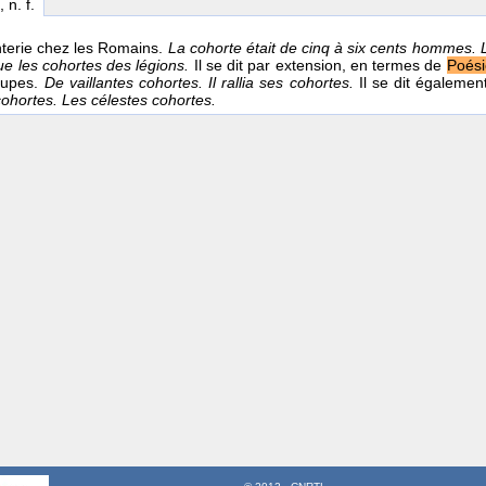
, n. f.
nterie chez les Romains.
La cohorte était de cinq à six cents hommes. 
que les cohortes des légions.
Il se dit par extension, en termes de
Poési
oupes.
De vaillantes cohortes. Il rallia ses cohortes.
Il se dit égaleme
cohortes. Les célestes cohortes.