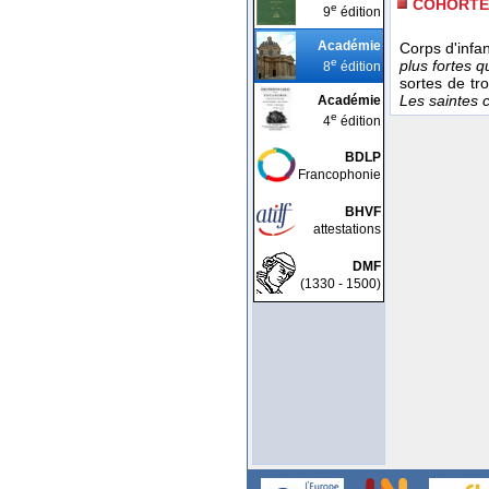
COHORTE
e
9
édition
Académie
Corps d'infa
e
plus fortes 
8
édition
sortes de tr
Les saintes 
Académie
e
4
édition
BDLP
Francophonie
BHVF
attestations
DMF
(1330 - 1500)