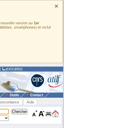
×
e nouvelle version au
1er
ablettes, smartphones) et inclut
Outils
Contact
oncordance
Aide