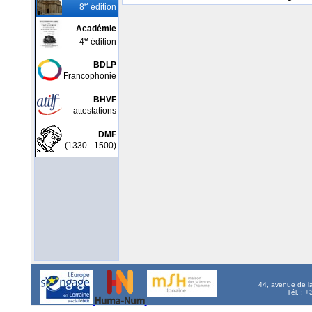
e
8
édition
Académie
e
4
édition
BDLP
Francophonie
BHVF
attestations
DMF
(1330 - 1500)
44, avenue de l
Tél. : 