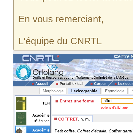
En vous remerciant,
L'équipe du CNRTL
Accueil
Portail lexical
Corpus
Lexique
Morphologie
Lexicographie
Etymologie
Entrez une forme
TLFi
options d'affichage
Académie
COFFRET
, n. m.
e
9
édition
Académie
Petit coffre.
Coffret d'écaille. Coffret garni