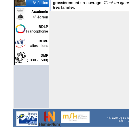
e
grossièrement un ouvrage.
C'est un igno
8
édition
très familier.
Académie
e
4
édition
BDLP
Francophonie
BHVF
attestations
DMF
(1330 - 1500)
44, avenue de l
Tél. : 