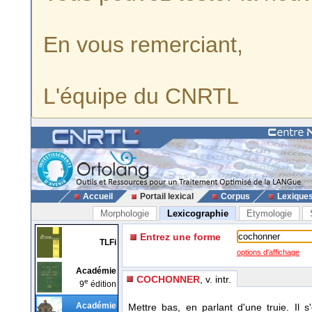
En vous remerciant,
L'équipe du CNRTL
Accueil
Portail lexical
Corpus
Lexique
Morphologie
Lexicographie
Etymologie
Entrez une forme
TLFi
options d'affichage
Académie
COCHONNER
, v. intr.
e
9
édition
Académie
Mettre bas, en parlant d'une truie. Il 