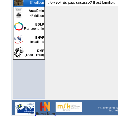
e
rien voir de plus cocasse?
Il est familier.
8
édition
Académie
e
4
édition
BDLP
Francophonie
BHVF
attestations
DMF
(1330 - 1500)
44, avenue de l
Tél. : 