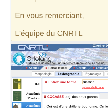
En vous remerciant,
L'équipe du CNRTL
Accueil
Portail lexical
Corpus
Lexique
Morphologie
Lexicographie
Etymologie
Entrez une forme
TLFi
options d'affichage
Académie
COCASSE
, adj. des deux genres
e
9
édition
Académie
. Qui est d'une drôlerie bouffonne. On 