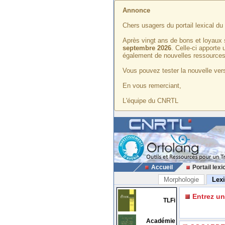
Annonce
Chers usagers du portail lexical d
Après vingt ans de bons et loyaux 
septembre 2026
. Celle-ci apporte
également de nouvelles ressources
Vous pouvez tester la nouvelle vers
En vous remerciant,
L'équipe du CNRTL
Accueil
Portail lexi
Morphologie
Lex
Entrez u
TLFi
Académie