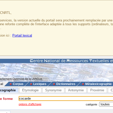
u CNRTL,
services, la version actuelle du portail sera prochainement remplacée par un
 une refonte complète de l'interface adaptée à tous les supports (ordinateurs, t
.
ion ici :
Portail lexical
cal
Corpus
Lexiques
Dictionnaires
Métalexicographie
icographie
Etymologie
Synonymie
Antonymie
Proxémie
C
ne forme
options d'affichage
catégorie :