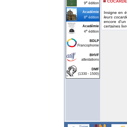
COCARDE
e
9
édition
Académie
Insigne en é
e
leurs cocard
8
édition
encore d'un
certaines liv
Académie
e
4
édition
BDLP
Francophonie
BHVF
attestations
DMF
(1330 - 1500)