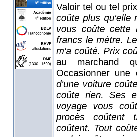
e
8
édition
Valoir tel ou tel pr
Académie
coûte plus qu'elle
e
4
édition
vous coûte cette 
BDLP
Francophonie
francs le mètre. L
BHVF
m'a coûté.
Prix co
attestations
au marchand qui
DMF
(1330 - 1500)
Occasionner une
d'une voiture coût
coûte rien. Ses e
voyage vous coût
procès coûtent 
coûtent. Tout coû