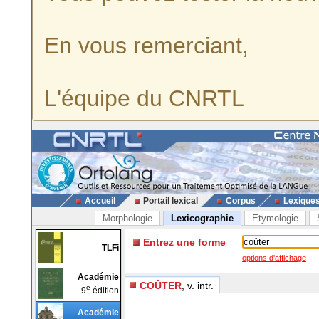
En vous remerciant,
L'équipe du CNRTL
Accueil
Portail lexical
Corpus
Lexique
Morphologie
Lexicographie
Etymologie
Entrez une forme
TLFi
options d'affichage
Académie
COÛTER
, v. intr.
e
9
édition
Académie