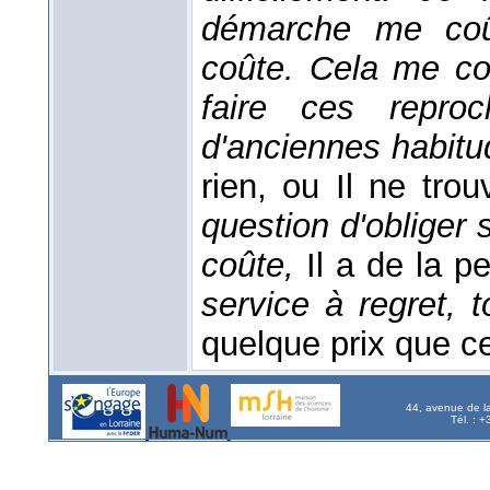
démarche me co
coûte. Cela me co
faire ces repro
d'anciennes habit
rien, ou Il ne tro
question d'obliger 
coûte,
Il a de la pe
service à regret, t
quelque prix que ce 
44, avenue de l
Tél. : 