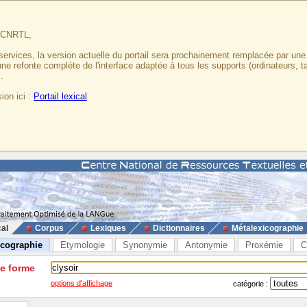
u CNRTL,
services, la version actuelle du portail sera prochainement remplacée par un
 une refonte complète de l'interface adaptée à tous les supports (ordinateurs, t
.
ion ici :
Portail lexical
cal
Corpus
Lexiques
Dictionnaires
Métalexicographie
icographie
Etymologie
Synonymie
Antonymie
Proxémie
C
ne forme
options d'affichage
catégorie :