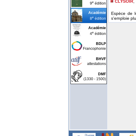
CLYSOIR
,
e
9
édition
Académie
Espèce de l
e
s'emploie pl
8
édition
Académie
e
4
édition
BDLP
Francophonie
BHVF
attestations
DMF
(1330 - 1500)