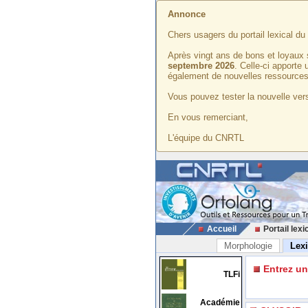
Annonce
Chers usagers du portail lexical d
Après vingt ans de bons et loyaux 
septembre 2026
. Celle-ci apporte
également de nouvelles ressources
Vous pouvez tester la nouvelle vers
En vous remerciant,
L'équipe du CNRTL
Accueil
Portail lexi
Morphologie
Lex
Entrez u
TLFi
Académie