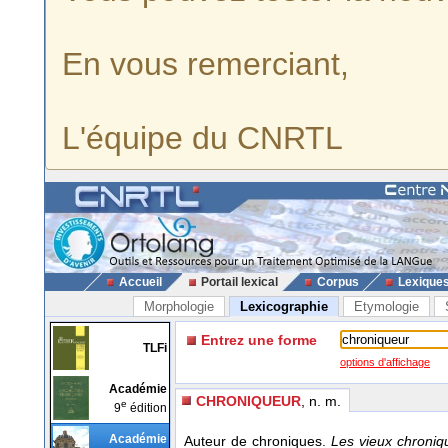
En vous remerciant,
L'équipe du CNRTL
Accueil
Portail lexical
Corpus
Lexique
Morphologie
Lexicographie
Etymologie
Entrez une forme
TLFi
options d'affichage
Académie
CHRONIQUEUR
, n. m.
e
9
édition
Académie
Auteur de chroniques.
Les vieux chroni