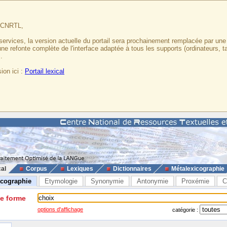
u CNRTL,
services, la version actuelle du portail sera prochainement remplacée par un
 une refonte complète de l'interface adaptée à tous les supports (ordinateurs, t
.
ion ici :
Portail lexical
cal
Corpus
Lexiques
Dictionnaires
Métalexicographie
icographie
Etymologie
Synonymie
Antonymie
Proxémie
C
ne forme
options d'affichage
catégorie :