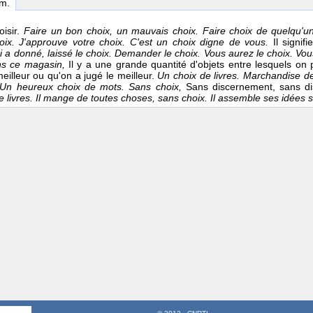
 m.
oisir.
Faire un bon choix, un mauvais choix. Faire choix de quelqu'u
oix. J'approuve votre choix. C'est un choix digne de vous.
Il signif
i a donné, laissé le choix. Demander le choix. Vous aurez le choix. Vou
ns ce magasin,
Il y a une grande quantité d'objets entre lesquels on p
meilleur ou qu'on a jugé le meilleur.
Un choix de livres. Marchandise d
 Un heureux choix de mots.
Sans choix,
Sans discernement, sans di
de livres. Il mange de toutes choses, sans choix. Il assemble ses idées