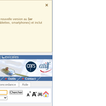
×
e nouvelle version au
1er
ablettes, smartphones) et inclut
Outils
Contact
oncordance
Aide