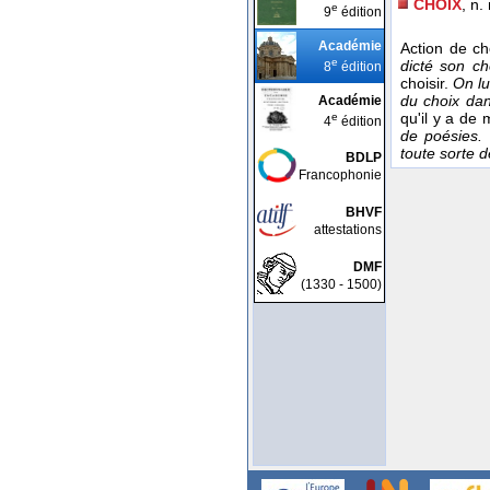
CHOIX
, n.
e
9
édition
Académie
Action de ch
e
dicté son ch
8
édition
choisir.
On lu
du choix da
Académie
qu'il y a de 
e
4
édition
de poésies.
toute sorte 
BDLP
Francophonie
BHVF
attestations
DMF
(1330 - 1500)