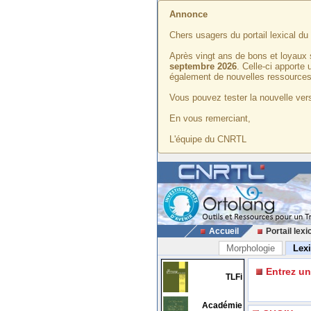
Annonce
Chers usagers du portail lexical d
Après vingt ans de bons et loyaux 
septembre 2026
. Celle-ci apporte
également de nouvelles ressources
Vous pouvez tester la nouvelle vers
En vous remerciant,
L'équipe du CNRTL
Accueil
Portail lexi
Morphologie
Lex
Entrez u
TLFi
Académie