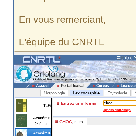
En vous remerciant,
L'équipe du CNRTL
Accueil
Portail lexical
Corpus
Lexique
Morphologie
Lexicographie
Etymologie
Entrez une forme
TLFi
options d'affichage
Académie
CHOC
, n. m.
e
9
édition
Académie