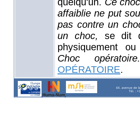
quelqu'un.
Ce choc 
affaiblie ne put sou
pas contre un choc
un choc,
se dit 
physiquement ou
Choc opératoi
OPÉRATOIRE
.
44, avenue de l
Tél. : 