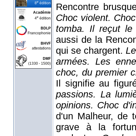
e
8
édition
Rencontre brusque
Académie
Choc violent. Choc 
e
4
édition
tomba. Il reçut le
BDLP
Francophonie
aussi de la Renco
BHVF
qui se chargent.
Le
attestations
armées. Les enne
DMF
(1330 - 1500)
choc, du premier c
Il signifie au figu
passions. La lumiè
opinions. Choc d'i
d'un Malheur, de t
grave à la fortu