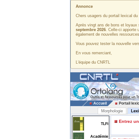
Annonce
Chers usagers du portail lexical d
Après vingt ans de bons et loyaux 
septembre 2026
. Celle-ci apporte
également de nouvelles ressources
Vous pouvez tester la nouvelle vers
En vous remerciant,
L'équipe du CNRTL
Accueil
Portail lexi
Morphologie
Lex
Entrez u
TLFi
Académie