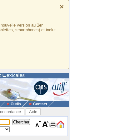
×
e nouvelle version au
1er
ablettes, smartphones) et inclut
Outils
Contact
oncordance
Aide