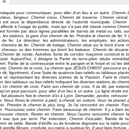
n. m.
pratiquée pour communiquer, pour aller d'un lieu à un autre.
Chemin b
aboteux, fangeux. Chemin creux. Chemin de traverse. Chemin vicinal
ui est sous la dépendance directe de l'autorité municipale.
Chemin 
ffecté à l'usage du public, mais qui n'a pas été classé comme Chemi
 est formée par deux lignes parallèles de barres de métal ou rails, sur
ls, les stations, la gare d'un chemin de fer. Prendre le chemin de fer.
Il
 de fer.
Le directeur, les administrateurs, les employés, les actio
 chemins de fer.
Chemin de halage,
Chemin situé sur le bord d'une ri
 chevaux ou des hommes qui tirent les bateaux.
Chemin de douane
,
Chemin de ronde,
Autrefois Sorte de corridor maçonné construit le l
ssé. Aujourd'hui, il désigne la Partie du terre-plein située immédi
ert,
Partie de la contrescarpe entre le parapet et le fossé et où les d
ants.
Chemin de la croix,
Le chemin que JÉSUS-CHRIST parcourut en po
se dit, figurément, d'une Suite de quatorze bas-reliefs ou tableaux plac
ge et représentant les diverses scènes de la Passion.
Faire le chem
n des tableaux ou bas-reliefs indiquant les diverses stations du chemin
ns
Un chemin de croix. Faire son chemin de croix.
Il se dit, par exten
qu'on peut parcourir, pour aller d'un lieu à un autre.
La ligne droite est
a fait plusieurs fois le chemin d'ici à Lyon. Demander, perdre, retrouver
ge. Nous fîmes le chemin à pied, à cheval, en voiture. Vous ne prenez 
n. Prendre le chemin le plus long. Je l'ai rencontré en chemin. Pa
n. Poursuivez votre chemin. Faire beaucoup de chemin. Il y a bien du
ousser chemin. Rester en chemin. Nous l'avons rencontré chemin fa
ar eau que par terre.
Par extension,
Chemin d'escalier,
Bande de ta
min de table,
Bande d'étoffe ou de broderie disposée sur la table pour 
il signifie Moyen, conduite qui mène à quelque fin.
Il veut faire fortune