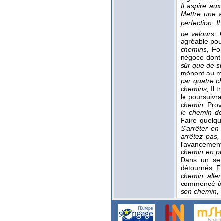
Il aspire au
Mettre une 
perfection.
I
de velours,
agréable pou
chemins,
For
négoce dont 
sûr que de s
mènent au mê
par quatre 
chemins,
Il 
le poursuivr
chemin.
Prov
le chemin de
Faire quelqu
S'arrêter e
arrêtez pas,
l'avancement,
chemin en p
Dans un se
détournés. F
chemin, alle
commencé à 
son chemin,