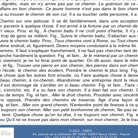
x dignités, mais on n'y arrive pas par ce chemin. La guérison de c
affaire en bon chemin. Ce jeune homme n'est pas dans le bon chemi
l a su trouver le chemin de son cur,
Il a su toucher cette personne, il a
Chemin sur une pelouse. Il se dit familièrement, dans une acception 
r parvenir à quelque chose.
Il est arrivé à la fortune par un chemin d
t vieux. Prov. et fig.,
À chemin battu il ne croît point d'herbe,
Il n'y
trop de gens se mêlent. Fig.,
Suivre le chemin battu,
S'attacher aux
uivre le chemin battu.
Prov.,
Tous chemins vont à Rome,
ou
Tout chem
me endroit; et, figurément, Divers moyens conduisent à la même fin. 
chemins,
Il faut s'expliquer franchement, il ne faut pas chercher tant d
tranche hardiment la question. Fig. et fam.,
Je le mènerai par un chemin
ai vivement, je ne lui ferai point de quartier. On dit aussi, dans le 
. et fig.,
Trouver une pierre en son chemin, des pierres dans son che
 l'école, le chemin des écoliers,
Prendre le chemin le plus long. Fig
e chose que les autres font ensuite; ou Faire quelque chose à dessei
n beau chemin, à mi-chemin,
Abandonner une entreprise dont la réuss
 il est dommage de s'arrêter en si beau chemin.
Fig. et fam.,
Faire
 s'enrichir, etc.
Il a su faire son chemin. Il a bien fait son chemin.
eu de temps.
Fig. et fam.,
Aller le droit chemin,
Procéder avec sincérité
ns opposé,
Prendre des chemins de traverse,
Agir d'une façon 
ig. et fam.,
Aller son grand chemin,
N'entendre point de finesse à ce qu
r toujours son chemin. Aller son petit bonhomme de chemin,
Ne pas se 
tenir.
Quelque chose qu'on lui dise, il va toujours son chemin.
Fig. 
ou
Qu'il ne se trouve pas dans mon chemin, sur mon chemin,
Je le tr
© 2012 - CNRTL
44, avenue de la Libération BP 30687 54063 Nancy Cedex - France
Tél. : +33 3 83 96 21 76 - Fax : +33 3 83 97 24 56