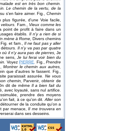
e malade est en très bon chemin.
n. Le chemin de la vertu, de la
 su s'en faire aimer. Fig.,
Chemin
plus figurée, d'une Voie facile,
e velours.
Fam.,
Vieux comme les
 a point de profit à faire dans un
 usages établis.
Il n'y a rien de si
in mène à Rome,
Divers chemins
Fig. et fam.,
Il ne faut pas y aller
e détours.
Il n'y va pas par quatre
 où il n'y aura pas de pierres,
Je
même sens,
Je lui ferai voir bien du
min.
Voyez
PIERRE
. Fig.,
Prendre
.,
Montrer le chemin aux autres,
n que d'autres le fassent. Fig.,
ite paraissait assurée.
Ne vous
 son chemin,
Parvenir, obtenir de
On dit de même
Il a bien fait du
, avec loyauté, sans nul artifice.
dissimulée, prendre des moyens
'on fait, à ce qu'on dit.
Aller son
détourner de la conduite qu'on a
et par menace,
Il me trouvera en
averserai dans ses desseins.