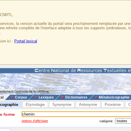
u CNRTL,
services, la version actuelle du portail sera prochainement remplacée par un
 une refonte complète de l'interface adaptée à tous les supports (ordinateurs, t
.
ion ici :
Portail lexical
cal
Corpus
Lexiques
Dictionnaires
Métalexicographie
icographie
Etymologie
Synonymie
Antonymie
Proxémie
C
ne forme
options d'affichage
catégorie :