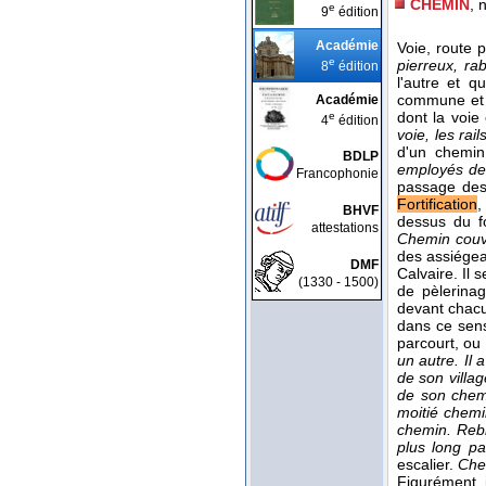
CHEMIN
, 
e
9
édition
Académie
Voie, route 
e
pierreux, r
8
édition
l'autre et q
commune et a
Académie
dont la voie
e
4
édition
voie, les rai
d'un chemin
BDLP
employés de
Francophonie
passage des
Fortification
BHVF
dessus du fo
attestations
Chemin couv
des assiége
DMF
Calvaire. Il 
(1330 - 1500)
de pèlerina
devant chacu
dans ce se
parcourt, ou 
un autre. Il 
de son villa
de son chemi
moitié chemi
chemin. Rebr
plus long p
escalier.
Che
Figurément, 