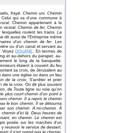
attu, frayé. Chemin uni. Chemin
,
Celui qui va d'une commune à
rural,
Chemin appartenant à la
n vicinal.
Chemin de fer,
Chemin
 lesquelles roulent les trains.
La
 se dit aussi de l'Entreprise même
nnaires d'un chemin de fer. Les
vière ou d'un canal et servant au
.
Voyez
DOUANE
. En termes de
ong et au-dehors du parapet, au-
atement le long de la banquette.
éfenseurs étaient à couvert du feu
rtant sa croix, de Jérusalem au
és dans une église ou dans un lieu
in de la croix,
S'arrêter et prier
 de la croix. On dit plus souvent
sion, de Toute ligne ou voie qu'on
 le plus court chemin d'un point à
 son chemin. Il a repris le chemin
pas le bon chemin. Il se détourna
sser son chemin. À mi-chemin. À
 chemin d'ici
là. Deux heures de
isant, en chemin. Le chemin est
pis posée sur les marches d'un
y recevoir le service de dessert.
, mais il n'en prend pas le chemin.