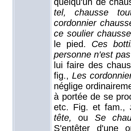
quelqu'un de chau
tel, chausse to
cordonnier chauss
ce soulier chauss
le pied.
Ces bott
personne n'est pas
lui faire des chaus
fig.,
Les cordonnie
néglige ordinairem
à portée de se proc
etc. Fig. et fam.,
tête,
ou
Se chau
S'entêter d'une o