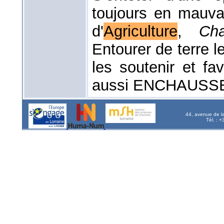
toujours en mauva
d'
Agriculture
,
Ch
Entourer de terre l
les soutenir et fa
aussi ENCHAUSS
44, avenue de l
Tél. : 