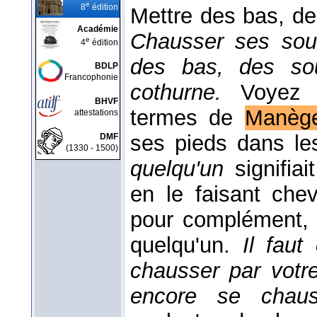
e
8
édition
Mettre des bas, de
Académie
Chausser ses sou
e
4
édition
des bas, des sou
BDLP
Francophonie
cothurne.
Voye
BHVF
termes de
Manèg
attestations
ses pieds dans les
DMF
(1330 - 1500)
quelqu'un
signifia
en le faisant che
pour complément, i
quelqu'un.
Il faut
chausser par votr
encore se chau