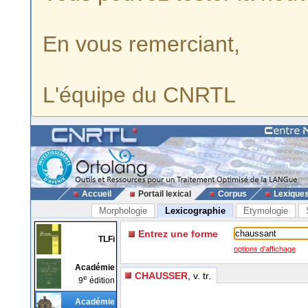
En vous remerciant,
L'équipe du CNRTL
Accueil
Portail lexical
Corpus
Lexique
Morphologie
Lexicographie
Etymologie
Entrez une forme
TLFi
options d'affichage
Académie
CHAUSSER
, v. tr.
e
9
édition
Académie