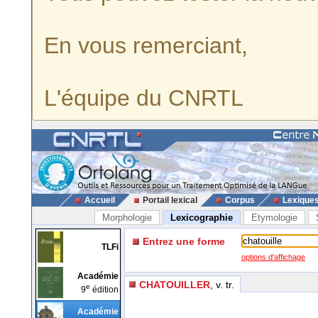
En vous remerciant,
L'équipe du CNRTL
Accueil
Portail lexical
Corpus
Lexique
Morphologie
Lexicographie
Etymologie
Entrez une forme
TLFi
options d'affichage
Académie
CHATOUILLER
, v. tr.
e
9
édition
Académie