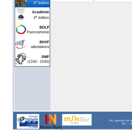
e
8
édition
Académie
e
4
édition
BDLP
Francophonie
BHVF
attestations
DMF
(1330 - 1500)
44, avenue de l
Tél. : 