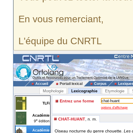
En vous remerciant,
L'équipe du CNRTL
Accueil
Portail lexical
Corpus
Lexique
Morphologie
Lexicographie
Etymologie
Entrez une forme
TLFi
options d'affichage
Académie
CHAT-HUANT
, n. m.
e
9
édition
Académie
Oiseau nocturne du genre chouette.
Les c