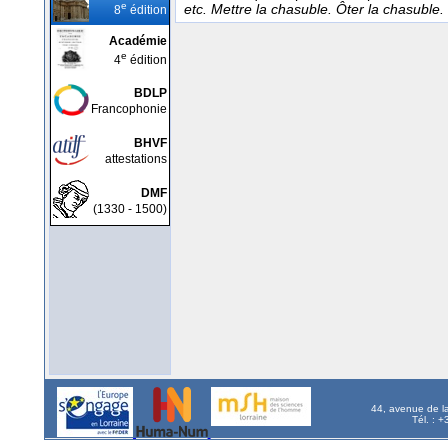
e
etc. Mettre la chasuble. Ôter la chasuble.
8
édition
Académie
e
4
édition
BDLP
Francophonie
BHVF
attestations
DMF
(1330 - 1500)
44, avenue de l
Tél. : 