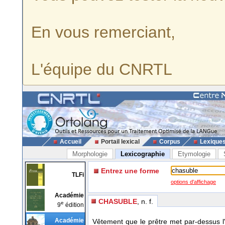
En vous remerciant,
L'équipe du CNRTL
Accueil
Portail lexical
Corpus
Lexique
Morphologie
Lexicographie
Etymologie
Entrez une forme
TLFi
options d'affichage
Académie
CHASUBLE
, n. f.
e
9
édition
Académie
Vêtement que le prêtre met par-dessus l'