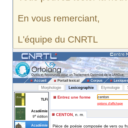
En vous remerciant,
L'équipe du CNRTL
Accueil
Portail lexical
Corpus
Lexique
Morphologie
Lexicographie
Etymologie
Entrez une forme
TLFi
options d'affichage
Académie
CENTON
, n. m.
e
9
édition
Académie
Pièce de poésie composée de vers ou fr