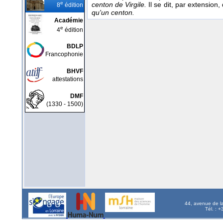
e
centon de Virgile.
Il se dit, par extensio
8
édition
qu'un centon.
Académie
e
4
édition
BDLP
Francophonie
BHVF
attestations
DMF
(1330 - 1500)
44, avenue de l
Tél. : 