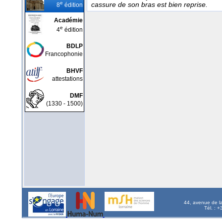
e
cassure de son bras est bien reprise.
8
édition
Académie
e
4
édition
BDLP
Francophonie
BHVF
attestations
DMF
(1330 - 1500)
44, avenue de l
Tél. : 