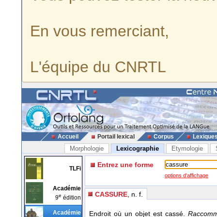
En vous remerciant,
L'équipe du CNRTL
Accueil
Portail lexical
Corpus
Lexique
Morphologie
Lexicographie
Etymologie
Entrez une forme
TLFi
options d'affichage
Académie
CASSURE
, n. f.
e
9
édition
Académie
Endroit où un objet est cassé.
Raccommo