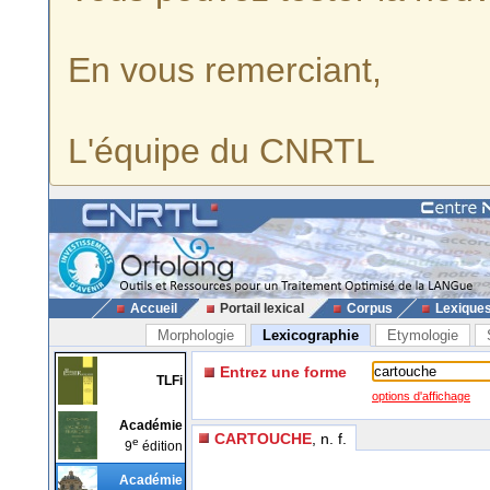
En vous remerciant,
L'équipe du CNRTL
Accueil
Portail lexical
Corpus
Lexique
Morphologie
Lexicographie
Etymologie
Entrez une forme
TLFi
options d'affichage
Académie
CARTOUCHE
, n. f.
e
9
édition
Académie