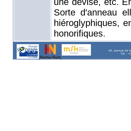
une devise, etc. E
Sorte d'anneau ell
hiéroglyphiques, e
honorifiques.
44, avenue de l
Tél. : 