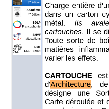
e
8
édition
Charge entière d'u
Académie
dans un carton cy
e
4
édition
métal.
Ils avai
BDLP
Francophonie
cartouches.
Il se 
BHVF
Toute sorte de bo
attestations
matières inflamm
DMF
(1330 - 1500)
varier les effets.
CARTOUCHE
est
d'
Architecture
, d
désigne une Sort
Carte déroulée et q