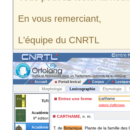
En vous remerciant,
L'équipe du CNRTL
Accueil
Portail lexical
Corpus
Lexique
Morphologie
Lexicographie
Etymologie
Entrez une forme
TLFi
options d'affichage
Académie
CARTHAME
, n. m.
e
9
édition
Académie
T. de
Botanique
. Plante de la famille d