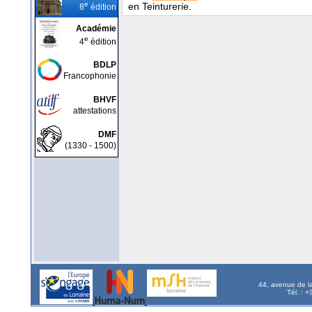
e
en Teinturerie.
8
édition
Académie
e
4
édition
BDLP
Francophonie
BHVF
attestations
DMF
(1330 - 1500)
44, avenue de l
Tél. : 