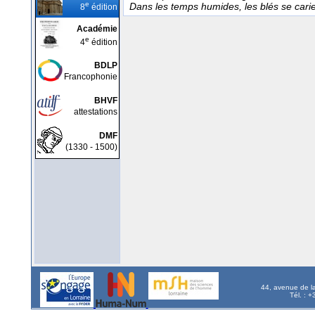
e
Dans les temps humides, les blés se car
8
édition
Académie
e
4
édition
BDLP
Francophonie
BHVF
attestations
DMF
(1330 - 1500)
44, avenue de l
Tél. : 