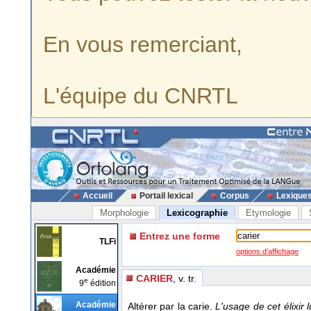
En vous remerciant,
L'équipe du CNRTL
Accueil
Portail lexical
Corpus
Lexique
Morphologie
Lexicographie
Etymologie
Entrez une forme
TLFi
options d'affichage
Académie
CARIER
, v. tr.
e
9
édition
Académie
Altérer par la carie.
L'usage de cet élixir 