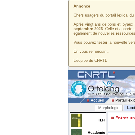
Annonce
Chers usagers du portail lexical d
Après vingt ans de bons et loyaux 
septembre 2026
. Celle-ci apporte
également de nouvelles ressources
Vous pouvez tester la nouvelle vers
En vous remerciant,
L'équipe du CNRTL
Accueil
Portail lexi
Morphologie
Lex
Entrez u
TLFi
Académie