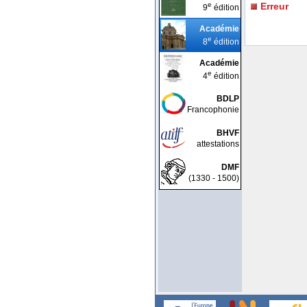
e
Erreur
9
édition
Académie
e
8
édition
Académie
e
4
édition
BDLP
Francophonie
BHVF
attestations
DMF
(1330 - 1500)