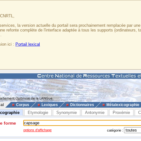
u CNRTL,
services, la version actuelle du portail sera prochainement remplacée par un
 une refonte complète de l'interface adaptée à tous les supports (ordinateurs, t
.
ion ici :
Portail lexical
cal
Corpus
Lexiques
Dictionnaires
Métalexicographie
icographie
Etymologie
Synonymie
Antonymie
Proxémie
C
ne forme
options d'affichage
catégorie :