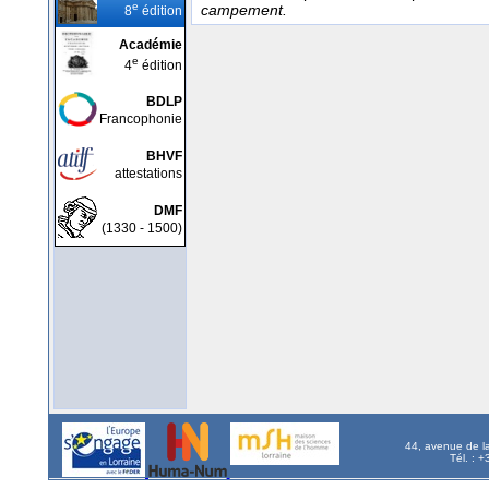
e
campement.
8
édition
Académie
e
4
édition
BDLP
Francophonie
BHVF
attestations
DMF
(1330 - 1500)
44, avenue de l
Tél. : 