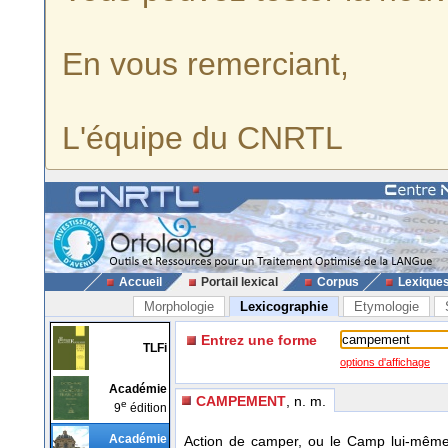
En vous remerciant,
L'équipe du CNRTL
Accueil
Portail lexical
Corpus
Lexique
Morphologie
Lexicographie
Etymologie
Entrez une forme
TLFi
options d'affichage
Académie
CAMPEMENT
, n. m.
e
9
édition
Académie
Action de camper, ou le Camp lui-mêm