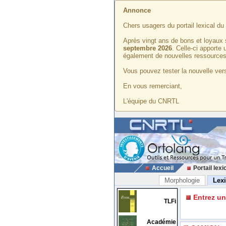
Annonce
Chers usagers du portail lexical d
Après vingt ans de bons et loyaux 
septembre 2026
. Celle-ci apporte
également de nouvelles ressources
Vous pouvez tester la nouvelle vers
En vous remerciant,
L'équipe du CNRTL
Accueil
Portail lexi
Morphologie
Lex
Entrez u
TLFi
Académie