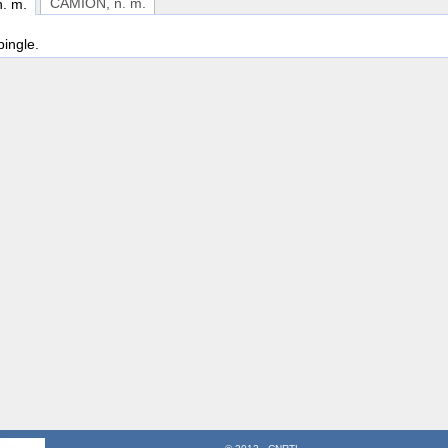
CAMION
, n. m.
n. m.
pingle.