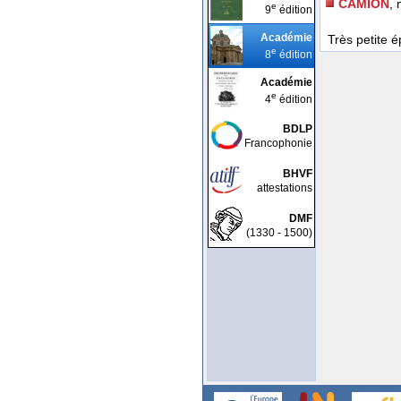
CAMION
, 
e
9
édition
Académie
Très petite é
e
8
édition
Académie
e
4
édition
BDLP
Francophonie
BHVF
attestations
DMF
(1330 - 1500)