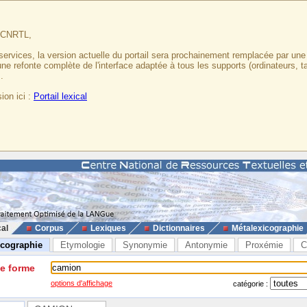
u CNRTL,
services, la version actuelle du portail sera prochainement remplacée par un
 une refonte complète de l'interface adaptée à tous les supports (ordinateurs, t
.
ion ici :
Portail lexical
cal
Corpus
Lexiques
Dictionnaires
Métalexicographie
icographie
Etymologie
Synonymie
Antonymie
Proxémie
C
ne forme
options d'affichage
catégorie :