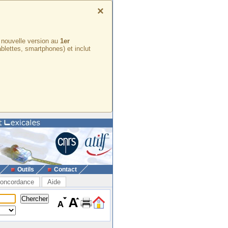
×
e nouvelle version au
1er
ablettes, smartphones) et inclut
Outils
Contact
oncordance
Aide