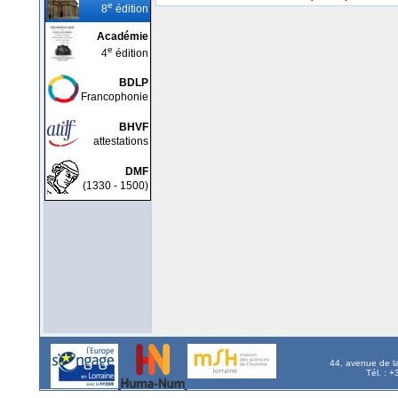
e
8
édition
Académie
e
4
édition
BDLP
Francophonie
BHVF
attestations
DMF
(1330 - 1500)
44, avenue de l
Tél. : 