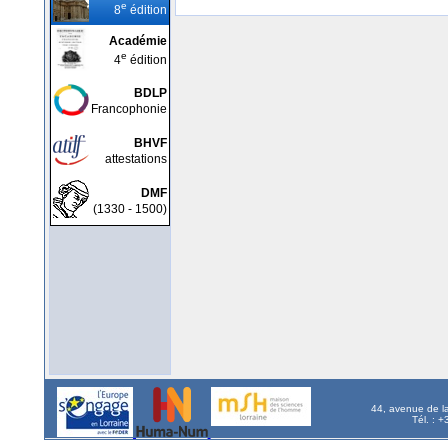
e
8
édition
Académie
e
4
édition
BDLP
Francophonie
BHVF
attestations
DMF
(1330 - 1500)
44, avenue de l
Tél. : 