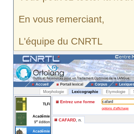
En vous remerciant,
L'équipe du CNRTL
Accueil
Portail lexical
Corpus
Lexique
Morphologie
Lexicographie
Etymologie
Entrez une forme
TLFi
options d'affichage
Académie
CAFARD
, n.
e
9
édition
Académie