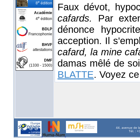
e
8
édition
Faux dévot, hypoc
Académie
cafards.
Par exten
e
4
édition
dénonce hypocrite
BDLP
Francophonie
acception. Il s'emp
BHVF
cafard, la mine ca
attestations
damas mêlé de soie 
DMF
(1330 - 1500)
BLATTE
. Voyez ce
44, avenue de l
Tél. : 