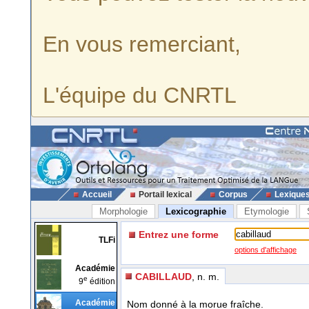
En vous remerciant,
L'équipe du CNRTL
Accueil
Portail lexical
Corpus
Lexique
Morphologie
Lexicographie
Etymologie
Entrez une forme
TLFi
options d'affichage
Académie
CABILLAUD
, n. m.
e
9
édition
Académie
Nom donné à la morue fraîche.