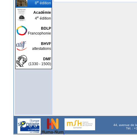
e
8
édition
Académie
e
4
édition
BDLP
Francophonie
BHVF
attestations
DMF
(1330 - 1500)
44, avenue de l
Tél. : 