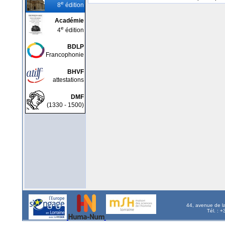
e
8
édition
Académie
e
4
édition
BDLP
Francophonie
BHVF
attestations
DMF
(1330 - 1500)
44, avenue de l
Tél. : 