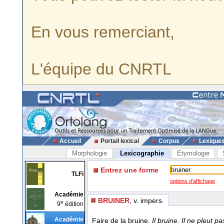
En vous remerciant,
L'équipe du CNRTL
Accueil
Portail lexical
Corpus
Lexique
Morphologie
Lexicographie
Etymologie
Entrez une forme
TLFi
options d'affichage
Académie
BRUINER
, v. impers.
e
9
édition
Académie
Faire de la bruine.
Il bruine. Il ne pleut pa