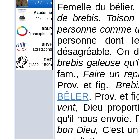
e
8
édition
Femelle du bélier
Académie
de brebis. Toison
e
4
édition
personne comme 
BDLP
Francophonie
personne dont l
BHVF
désagréable. On 
attestations
brebis galeuse qu'
DMF
(1330 - 1500)
fam.,
Faire un re
Prov. et fig.,
Brebi
BÊLER
. Prov. et fi
vent,
Dieu proport
qu'il nous envoie. 
bon Dieu,
C'est un 