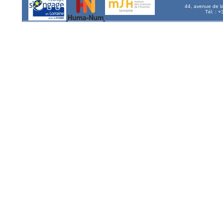
44, avenue de l
Tél. : 