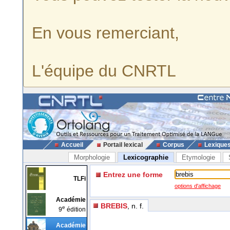
En vous remerciant,
L'équipe du CNRTL
Accueil
Portail lexical
Corpus
Lexique
Morphologie
Lexicographie
Etymologie
Entrez une forme
TLFi
options d'affichage
Académie
BREBIS
, n. f.
e
9
édition
Académie