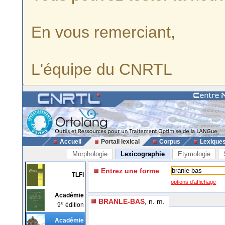
En vous remerciant,
L'équipe du CNRTL
Accueil
Portail lexical
Corpus
Lexique
Morphologie
Lexicographie
Etymologie
Entrez une forme
TLFi
options d'affichage
Académie
BRANLE-BAS
, n. m.
e
9
édition
Académie