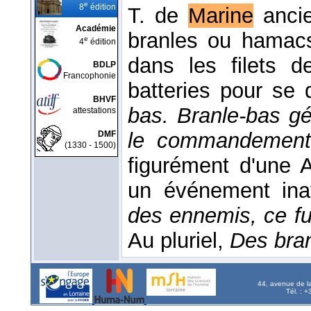
e
8
édition
T. de
Marine
ancie
Académie
branles ou hamacs
e
4
édition
dans les filets 
BDLP
Francophonie
batteries pour se
BHVF
bas. Branle-bas gé
attestations
le commandement
DMF
(1330 - 1500)
figurément d'une 
un événement ina
des ennemis, ce fut
Au pluriel,
Des bran
44, avenue de l
Tél. : 