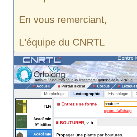
En vous remerciant,
L'équipe du CNRTL
Accueil
Portail lexical
Corpus
Lexique
Morphologie
Lexicographie
Etymologie
Entrez une forme
TLFi
options d'affichage
Académie
BOUTURER
, v. tr.
e
9
édition
Académie
Propager une plante par boutures.