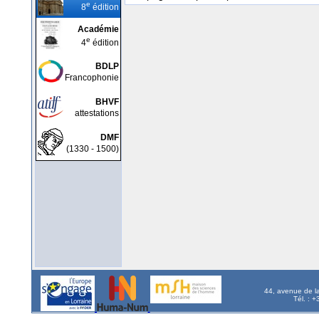
e
8
édition
Académie
e
4
édition
BDLP
Francophonie
BHVF
attestations
DMF
(1330 - 1500)
44, avenue de l
Tél. : 