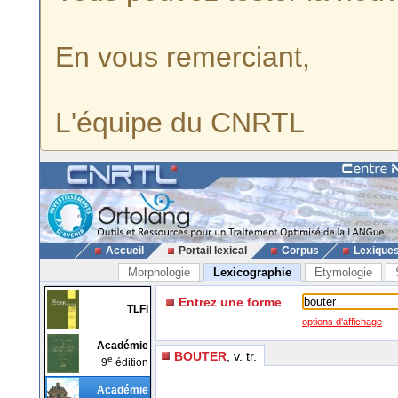
En vous remerciant,
L'équipe du CNRTL
Accueil
Portail lexical
Corpus
Lexique
Morphologie
Lexicographie
Etymologie
Entrez une forme
TLFi
options d'affichage
Académie
BOUTER
, v. tr.
e
9
édition
Académie