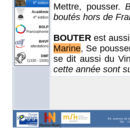
e
8
édition
Mettre, pousser.
B
Académie
boutés hors de Fr
e
4
édition
BDLP
Francophonie
BOUTER
est aussi 
BHVF
Marine
, Se pousse
attestations
se dit aussi du V
DMF
(1330 - 1500)
cette année sont su
44, avenue de l
Tél. : 