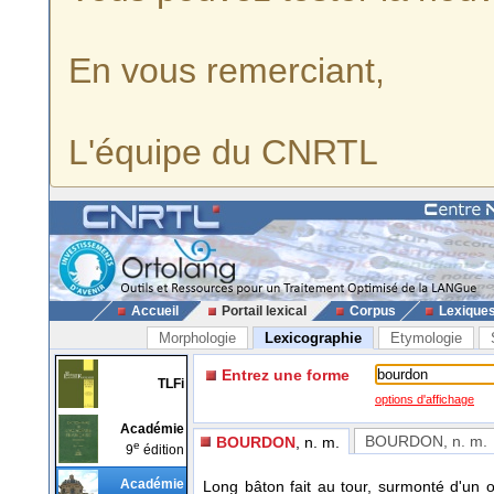
En vous remerciant,
L'équipe du CNRTL
Accueil
Portail lexical
Corpus
Lexique
Morphologie
Lexicographie
Etymologie
Entrez une forme
TLFi
options d'affichage
Académie
BOURDON
, n. m.
BOURDON
, n. m.
e
9
édition
Académie
Long bâton fait au tour, surmonté d'un