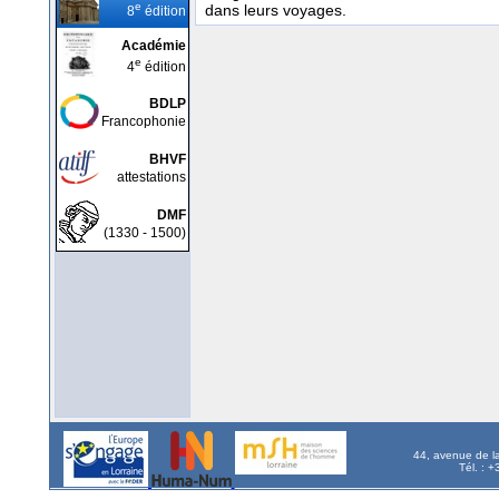
e
dans leurs voyages.
8
édition
Académie
e
4
édition
BDLP
Francophonie
BHVF
attestations
DMF
(1330 - 1500)
44, avenue de l
Tél. : 