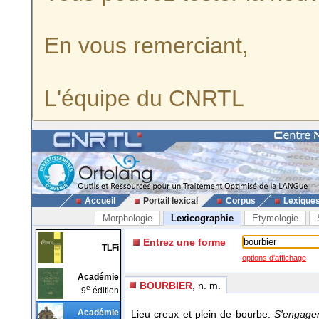
En vous remerciant,
L'équipe du CNRTL
Accueil
Portail lexical
Corpus
Lexique
Morphologie
Lexicographie
Etymologie
Entrez une forme
TLFi
options d'affichage
Académie
BOURBIER
, n. m.
e
9
édition
Académie
Lieu creux et plein de bourbe.
S'engager