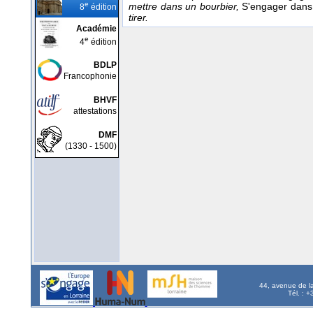
e
mettre dans un bourbier,
S'engager dans
8
édition
tirer.
Académie
e
4
édition
BDLP
Francophonie
BHVF
attestations
DMF
(1330 - 1500)
44, avenue de l
Tél. : 