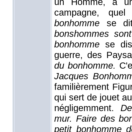
un Homme, à un
campagne, quel
bonhomme
se di
bonshommes sont 
bonhomme
se dis
guerre, des Pays
du bonhomme.
C'
Jacques Bonhom
familièrement Fig
qui sert de jouet a
négligemment.
De
mur. Faire des b
petit bonhomme 