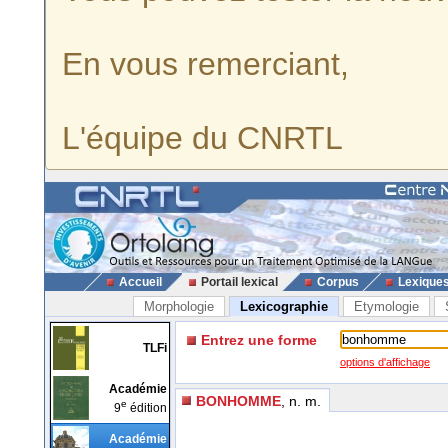
En vous remerciant,
L'équipe du CNRTL
Accueil
Portail lexical
Corpus
Lexique
Morphologie
Lexicographie
Etymologie
Entrez une forme
TLFi
options d'affichage
Académie
BONHOMME
, n. m.
e
9
édition
Académie