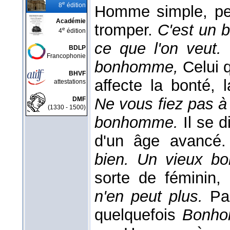
e
8
édition
Homme simple, peu
Académie
tromper.
C'est un b
e
4
édition
ce que l'on veut
BDLP
Francophonie
bonhomme,
Celui 
BHVF
affecte la bonté, 
attestations
Ne vous fiez pas à 
DMF
(1330 - 1500)
bonhomme.
Il se 
d'un âge avancé
bien. Un vieux 
sorte de féminin,
n'en peut plus.
Pa
quelquefois
Bonho