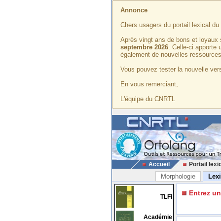
Annonce
Chers usagers du portail lexical d
Après vingt ans de bons et loyaux 
septembre 2026
. Celle-ci apporte
également de nouvelles ressources
Vous pouvez tester la nouvelle vers
En vous remerciant,
L'équipe du CNRTL
Accueil
Portail lexi
Morphologie
Lex
Entrez u
TLFi
Académie