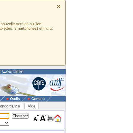
×
e nouvelle version au
1er
ablettes, smartphones) et inclut
Outils
Contact
oncordance
Aide