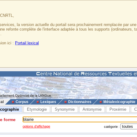
u CNRTL,
services, la version actuelle du portail sera prochainement remplacée par un
 une refonte complète de l'interface adaptée à tous les supports (ordinateurs, t
.
ion ici :
Portail lexical
cal
Corpus
Lexiques
Dictionnaires
Métalexicographie
icographie
Etymologie
Synonymie
Antonymie
Proxémie
C
ne forme
options d'affichage
catégorie :