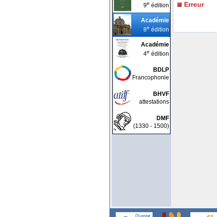
e
Erreur
9
édition
Académie
e
8
édition
Académie
e
4
édition
BDLP
Francophonie
BHVF
attestations
DMF
(1330 - 1500)