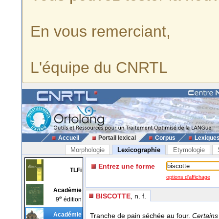
En vous remerciant,
L'équipe du CNRTL
Accueil
Portail lexical
Corpus
Lexique
Morphologie
Lexicographie
Etymologie
Entrez une forme
TLFi
options d'affichage
Académie
BISCOTTE
, n. f.
e
9
édition
Académie
Tranche de pain séchée au four.
Certains