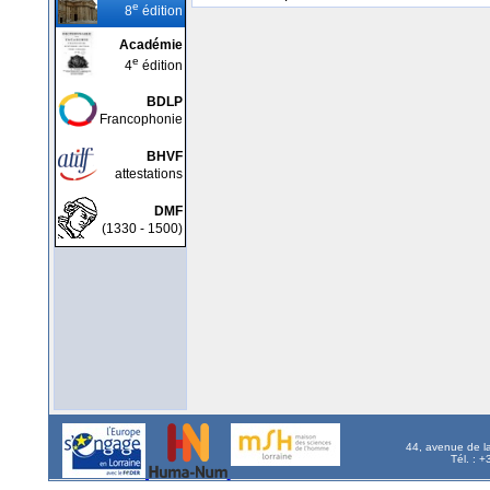
e
8
édition
Académie
e
4
édition
BDLP
Francophonie
BHVF
attestations
DMF
(1330 - 1500)
44, avenue de l
Tél. : 